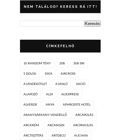
NEM TALÁLOD? KERESS RÁ ITT!
CÍMKEFELHŐ
10 RANDOM TÉNY
208
308 SW
5 DOLOG
500X
AIRCROSS
AJÁNDÉKÖTLET
AJÁNLÓ
AKCIÓ
ALAPOZÓ
ALDI
ALIEXPRESS
ALVERDE
ANYA
APHRODITE HOTEL
ARANYSÁRKÁNY VENDÉGLŐ
ARCÁPOLÁS
ARCKRÉM
ARCMASZK
ARCPAKOLÁS
ARCTISZTÍTÁS
ARTDECO
AUCHAN