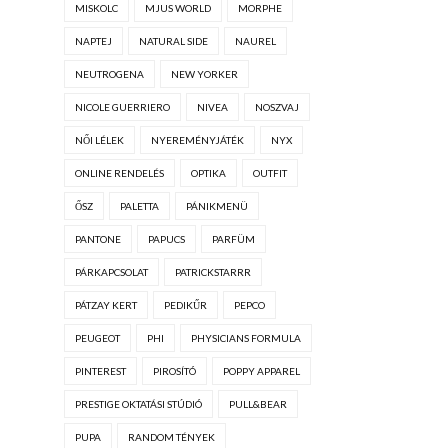
MISKOLC
MJUS WORLD
MORPHE
NAPTEJ
NATURAL SIDE
NAUREL
NEUTROGENA
NEW YORKER
NICOLE GUERRIERO
NIVEA
NOSZVAJ
NŐI LÉLEK
NYEREMÉNYJÁTÉK
NYX
ONLINE RENDELÉS
OPTIKA
OUTFIT
ŐSZ
PALETTA
PÁNIKMENÜ
PANTONE
PAPUCS
PARFÜM
PÁRKAPCSOLAT
PATRICKSTARRR
PÁTZAY KERT
PEDIKŰR
PEPCO
PEUGEOT
PHI
PHYSICIANS FORMULA
PINTEREST
PIROSÍTÓ
POPPY APPAREL
PRESTIGE OKTATÁSI STÚDIÓ
PULL&BEAR
PUPA
RANDOM TÉNYEK