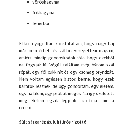
vöröshagyma
fokhagyma
fehérbor.
Ekkor nyugodtan konstatáltam, hogy nagy baj
már nem érhet, és vállon veregettem magam,
amiért mindig gondoskodok róla, hogy ezekből
ne fogyjak ki. Végül találtam még három szál
répát, egy fél cukkinit és egy csomag bryndzát.
Nem voltam egészen biztos benne, hogy ezek
barátok lesznek, de úgy gondoltam, egy életem,
egy halálom, egy próbát megér. Na így született
meg életem egyik legjobb rizottója. Íme a
recept:
Sült sárgarépás, juhtúrós rizottó