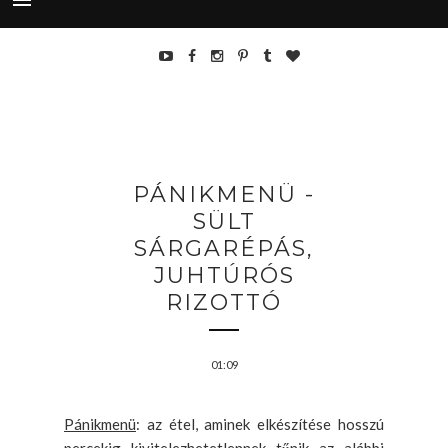
PÁNIKMENÜ -
SÜLT
SÁRGARÉPÁS,
JUHTÚRÓS
RIZOTTÓ
01:09
Pánikmenü
: az étel, aminek elkészítése hosszú