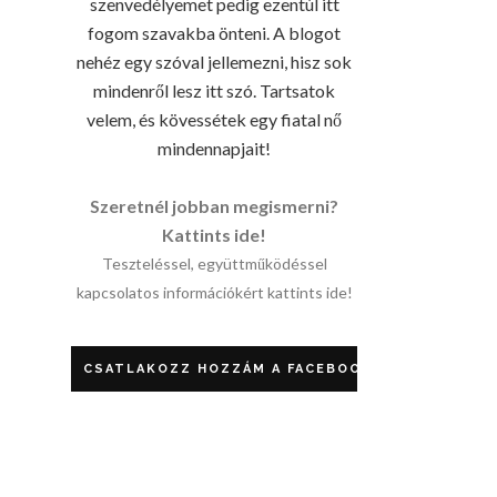
szenvedélyemet pedig ezentúl itt
fogom szavakba önteni. A blogot
nehéz egy szóval jellemezni, hisz sok
mindenről lesz itt szó. Tartsatok
velem, és kövessétek egy fiatal nő
mindennapjait!
Szeretnél jobban megismerni?
Kattints ide!
Teszteléssel, együttműködéssel
kapcsolatos információkért kattints ide!
CSATLAKOZZ HOZZÁM A FACEBOOKON!