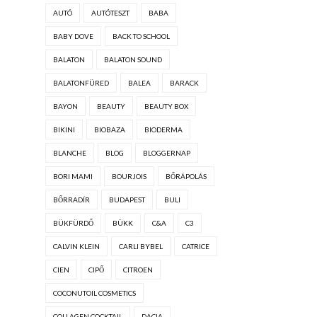
AUTÓ
AUTÓTESZT
BABA
BABY DOVE
BACK TO SCHOOL
BALATON
BALATON SOUND
BALATONFÜRED
BALEA
BARACK
BAYON
BEAUTY
BEAUTY BOX
BIKINI
BIOBAZA
BIODERMA
BLANCHE
BLOG
BLOGGERNAP
BORI MAMI
BOURJOIS
BŐRÁPOLÁS
BŐRRADÍR
BUDAPEST
BULI
BÜKFÜRDŐ
BÜKK
C&A
C3
CALVIN KLEIN
CARLI BYBEL
CATRICE
CIEN
CIPŐ
CITROEN
COCONUTOIL COSMETICS
COLLAGEN COCKTAIL
DACIA