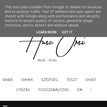
This site uses cookies from Google to deliver its services
and to analyze traffic. Your IP address and user-agent are
shared with Google along with performance and security
metrics to ensure quality of service, generate usage
statistics, and to detect and address abuse.
LEARN MORE
GOT IT
BABA
SMINK
SZÉPSÉG
TESZT
DIVAT
UTAZÁS
FOGSZABÁLYZÁS
ÉN