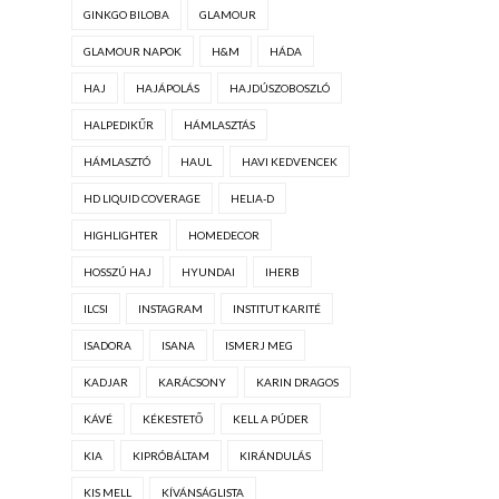
GINKGO BILOBA
GLAMOUR
GLAMOUR NAPOK
H&M
HÁDA
HAJ
HAJÁPOLÁS
HAJDÚSZOBOSZLÓ
HALPEDIKŰR
HÁMLASZTÁS
HÁMLASZTÓ
HAUL
HAVI KEDVENCEK
HD LIQUID COVERAGE
HELIA-D
HIGHLIGHTER
HOMEDECOR
HOSSZÚ HAJ
HYUNDAI
IHERB
ILCSI
INSTAGRAM
INSTITUT KARITÉ
ISADORA
ISANA
ISMERJ MEG
KADJAR
KARÁCSONY
KARIN DRAGOS
KÁVÉ
KÉKESTETŐ
KELL A PÚDER
KIA
KIPRÓBÁLTAM
KIRÁNDULÁS
KIS MELL
KÍVÁNSÁGLISTA