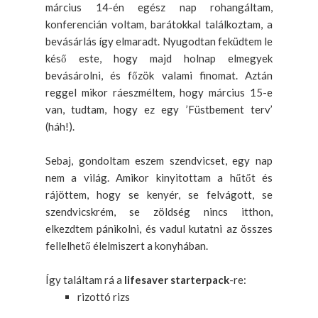
március 14-én egész nap rohangáltam,
konferencián voltam, barátokkal találkoztam, a
bevásárlás így elmaradt. Nyugodtan feküdtem le
késő este, hogy majd holnap elmegyek
bevásárolni, és főzök valami finomat. Aztán
reggel mikor ráeszméltem, hogy március 15-e
van, tudtam, hogy ez egy ’Füstbement terv’
(háh!).
Sebaj, gondoltam eszem szendvicset, egy nap
nem a világ. Amikor kinyitottam a hűtőt és
rájöttem, hogy se kenyér, se felvágott, se
szendvicskrém, se zöldség nincs itthon,
elkezdtem pánikolni, és vadul kutatni az összes
fellelhető élelmiszert a konyhában.
Így találtam rá a
lifesaver starterpack
-re:
rizottó rizs