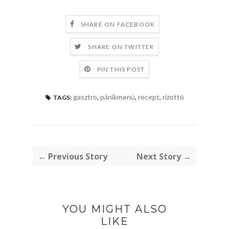
SHARE ON FACEBOOK
SHARE ON TWITTER
PIN THIS POST
gasztro
,
pánikmenü
,
recept
,
rizottó
TAGS:
← Previous Story
Next Story →
YOU MIGHT ALSO
LIKE