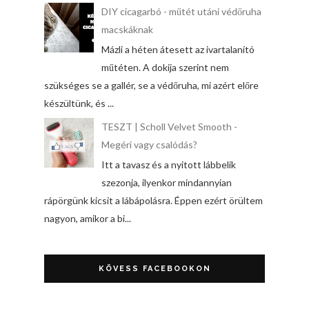
DIY cicagarbó - műtét utáni védőruha
macskáknak
Mázli a héten átesett az ivartalanító
műtéten. A dokija szerint nem
szükséges se a gallér, se a védőruha, mi azért előre
készültünk, és ...
TESZT | Scholl Velvet Smooth -
Megéri vagy csalódás?
Itt a tavasz és a nyitott lábbelik
szezonja, ilyenkor mindannyian
rápörgünk kicsit a lábápolásra. Éppen ezért örültem
nagyon, amikor a bi...
KÖVESS FACEBOOKON