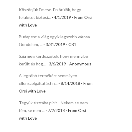
Köszönjük Emese. Én örülök, hogy
felületet biztosí...
- 4/1/2019
- From Orsi
with Love
Budapest a világ egyik legszebb városa.
Gondolom, ...
- 3/31/2019
- CR1
Szia meg kérdezzétek, hogy mennyibe
került és hog...
- 3/6/2019
- Anonymous
A legtöbb termékért semmilyen
ellenszolgáltatást n...
- 8/14/2018
- From
Orsi with Love
Tegyük tisztába picit... Nekem se nem
fém, se nem ...
- 7/2/2018
- From Orsi
with Love