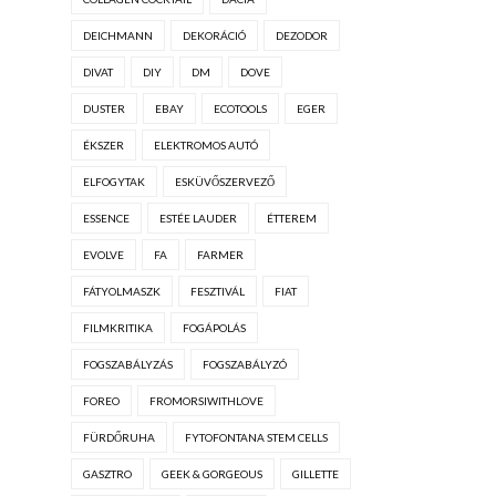
DEICHMANN
DEKORÁCIÓ
DEZODOR
DIVAT
DIY
DM
DOVE
DUSTER
EBAY
ECOTOOLS
EGER
ÉKSZER
ELEKTROMOS AUTÓ
ELFOGYTAK
ESKÜVŐSZERVEZŐ
ESSENCE
ESTÉE LAUDER
ÉTTEREM
EVOLVE
FA
FARMER
FÁTYOLMASZK
FESZTIVÁL
FIAT
FILMKRITIKA
FOGÁPOLÁS
FOGSZABÁLYZÁS
FOGSZABÁLYZÓ
FOREO
FROMORSIWITHLOVE
FÜRDŐRUHA
FYTOFONTANA STEM CELLS
GASZTRO
GEEK & GORGEOUS
GILLETTE