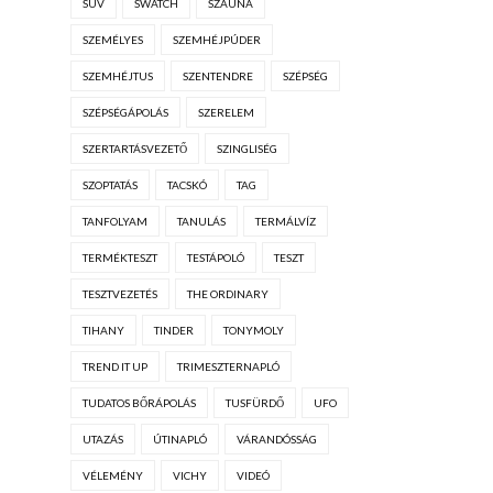
SUV
SWATCH
SZAUNA
SZEMÉLYES
SZEMHÉJPÚDER
SZEMHÉJTUS
SZENTENDRE
SZÉPSÉG
SZÉPSÉGÁPOLÁS
SZERELEM
SZERTARTÁSVEZETŐ
SZINGLISÉG
SZOPTATÁS
TACSKÓ
TAG
TANFOLYAM
TANULÁS
TERMÁLVÍZ
TERMÉKTESZT
TESTÁPOLÓ
TESZT
TESZTVEZETÉS
THE ORDINARY
TIHANY
TINDER
TONYMOLY
TREND IT UP
TRIMESZTERNAPLÓ
TUDATOS BŐRÁPOLÁS
TUSFÜRDŐ
UFO
UTAZÁS
ÚTINAPLÓ
VÁRANDÓSSÁG
VÉLEMÉNY
VICHY
VIDEÓ