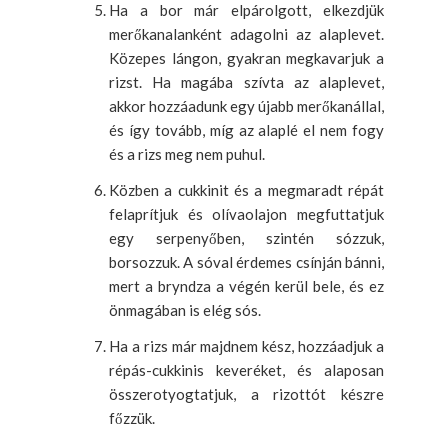
Ha a bor már elpárolgott, elkezdjük
merőkanalanként adagolni az alaplevet.
Közepes lángon, gyakran megkavarjuk a
rizst. Ha magába szívta az alaplevet,
akkor hozzáadunk egy újabb merőkanállal,
és így tovább, míg az alaplé el nem fogy
és a rizs meg nem puhul.
Közben a cukkinit és a megmaradt répát
felaprítjuk és olívaolajon megfuttatjuk
egy serpenyőben, szintén sózzuk,
borsozzuk. A sóval érdemes csínján bánni,
mert a bryndza a végén kerül bele, és ez
önmagában is elég sós.
Ha a rizs már majdnem kész, hozzáadjuk a
répás-cukkinis keveréket, és alaposan
összerotyogtatjuk, a rizottót készre
főzzük.