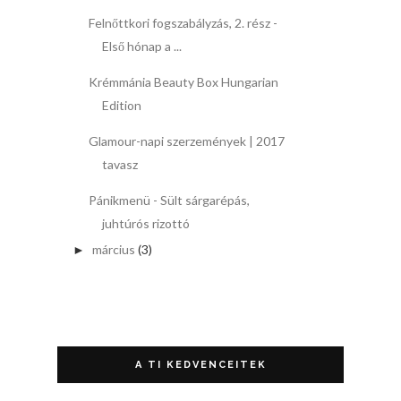
Felnőttkori fogszabályzás, 2. rész -
Első hónap a ...
Krémmánia Beauty Box Hungarian
Edition
Glamour-napi szerzemények | 2017
tavasz
Pánikmenü - Sült sárgarépás,
juhtúrós rizottó
március
(3)
►
A TI KEDVENCEITEK