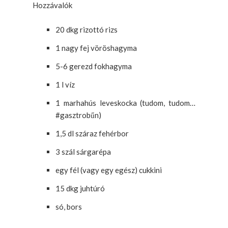
Hozzávalók
20 dkg rizottó rizs
1 nagy fej vöröshagyma
5-6 gerezd fokhagyma
1 l víz
1 marhahús leveskocka (tudom, tudom…
#gasztrobűn)
1,5 dl száraz fehérbor
3 szál sárgarépa
egy fél (vagy egy egész) cukkini
15 dkg juhtúró
só, bors