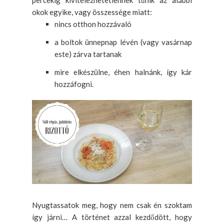
percekig kivitelezhetetlennek tűnik az alábbi
okok egyike, vagy összessége miatt:
nincs otthon hozzávaló
a boltok ünnepnap lévén (vagy vasárnap
este) zárva tartanak
mire elkészülne, éhen halnánk, így kár
hozzáfogni.
Nyugtassatok meg, hogy nem csak én szoktam
így járni… A történet azzal kezdődött, hogy