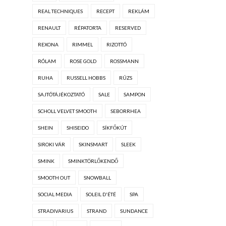
REAL TECHNIQUES
RECEPT
REKLÁM
RENAULT
RÉPATORTA
RESERVED
REXONA
RIMMEL
RIZOTTÓ
RÓLAM
ROSE GOLD
ROSSMANN
RUHA
RUSSELL HOBBS
RÚZS
SAJTÓTÁJÉKOZTATÓ
SALE
SAMPON
SCHOLL VELVET SMOOTH
SEBORRHEA
SHEIN
SHISEIDO
SÍKFŐKÚT
SIROKI VÁR
SKINSMART
SLEEK
SMINK
SMINKTÖRLŐKENDŐ
SMOOTH OUT
SNOWBALL
SOCIAL MEDIA
SOLEIL D'ÉTÉ
SPA
STRADIVARIUS
STRAND
SUNDANCE