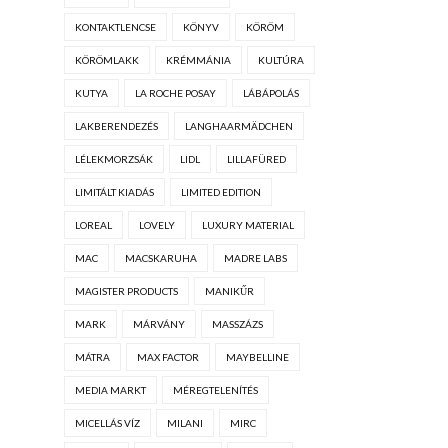
KONTAKTLENCSE
KÖNYV
KÖRÖM
KÖRÖMLAKK
KRÉMMÁNIA
KULTÚRA
KUTYA
LA ROCHE POSAY
LÁBÁPOLÁS
LAKBERENDEZÉS
LANGHAARMÄDCHEN
LÉLEKMORZSÁK
LIDL
LILLAFÜRED
LIMITÁLT KIADÁS
LIMITED EDITION
LOREAL
LOVELY
LUXURY MATERIAL
MAC
MACSKARUHA
MADRE LABS
MAGISTER PRODUCTS
MANIKŰR
MARK
MÁRVÁNY
MASSZÁZS
MÁTRA
MAX FACTOR
MAYBELLINE
MEDIA MARKT
MÉREGTELENÍTÉS
MICELLÁS VÍZ
MILANI
MIRC