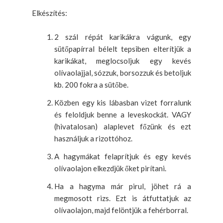
Elkészítés:
2 szál répát karikákra vágunk, egy
sütőpapírral bélelt tepsiben elterítjük a
karikákat, meglocsoljuk egy kevés
olívaolajjal, sózzuk, borsozzuk és betoljuk
kb. 200 fokra a sütőbe.
Közben egy kis lábasban vizet forralunk
és feloldjuk benne a leveskockát. VAGY
(hivatalosan) alaplevet főzünk és ezt
használjuk a rizottóhoz.
A hagymákat felaprítjuk és egy kevés
olívaolajon elkezdjük őket pirítani.
Ha a hagyma már pirul, jöhet rá a
megmosott rizs. Ezt is átfuttatjuk az
olívaolajon, majd felöntjük a fehérborral.