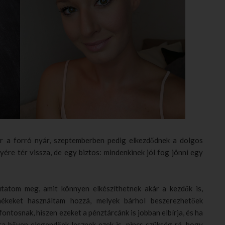
ér a forró nyár, szeptemberben pedig elkezdődnek a dolgos
yére tér vissza, de egy biztos: mindenkinek jól fog jönni egy
atom meg, amit könnyen elkészíthetnek akár a kezdők is,
mékeket használtam hozzá, melyek bárhol beszerezhetőek
ontosnak, hiszen ezeket a pénztárcánk is jobban elbírja, és ha
ra bőven elegendőek lesznek ezek is, nincs szükség rá, hogy