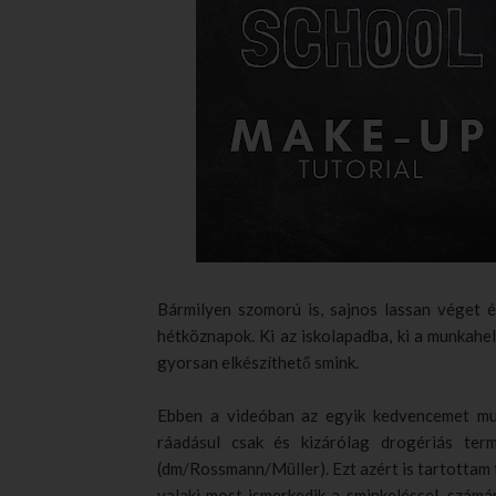
Bármilyen szomorú is, sajnos lassan véget 
hétköznapok. Ki az iskolapadba, ki a munkahel
gyorsan elkészíthető smink.
Ebben a videóban az egyik kedvencemet mut
ráadásul csak és kizárólag drogériás ter
(dm/Rossmann/Müller). Ezt azért is tartottam f
valaki most ismerkedik a sminkeléssel, számá