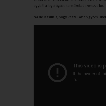
egyből a legdrágább termékeket szerezze be.
Na de lássuk is, hogy készül az én gyors isko