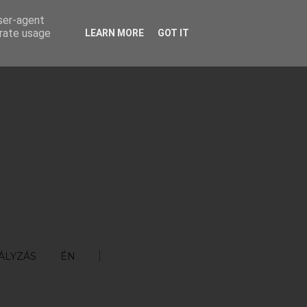
user-agent
erate usage
LEARN MORE
GOT IT
ÁLYZÁS
ÉN