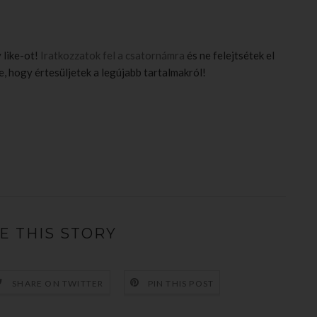
 like-ot!
Iratkozzatok fel a csatornámra
és ne felejtsétek el
, hogy értesüljetek a legújabb tartalmakról!
E THIS STORY
SHARE ON TWITTER
PIN THIS POST