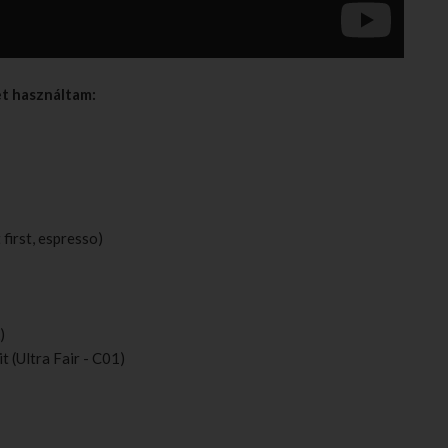
et használtam:
first, espresso)
)
 (Ultra Fair - C01)