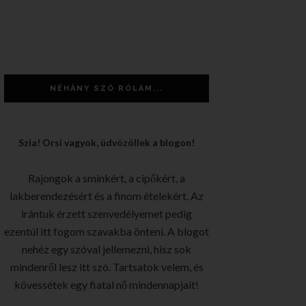
NÉHÁNY SZÓ RÓLAM...
Szia! Orsi vagyok, üdvözöllek a blogon!
Rajongok a sminkért, a cipőkért, a
lakberendezésért és a finom ételekért. Az
irántuk érzett szenvedélyemet pedig
ezentúl itt fogom szavakba önteni. A blogot
nehéz egy szóval jellemezni, hisz sok
mindenről lesz itt szó. Tartsatok velem, és
kövessétek egy fiatal nő mindennapjait!