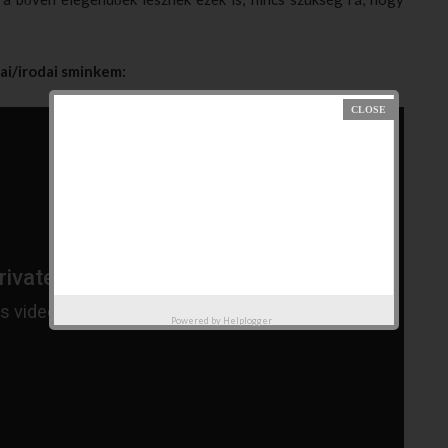
lai/irodai sminkem:
Powered by
Helplogger