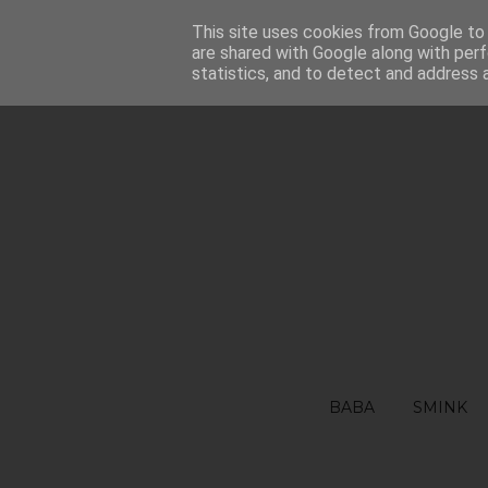
FŐOLDAL
This site uses cookies from Google to d
RÓLAM
FELHASZNÁLÁSI FEL
are shared with Google along with perf
statistics, and to detect and address 
BABA
SMINK