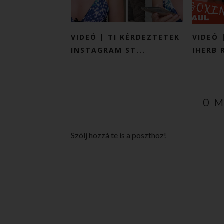
VIDEÓ | TI KÉRDEZTETEK
VIDEÓ 
INSTAGRAM ST...
IHERB 
0 
Szólj hozzá te is a poszthoz!