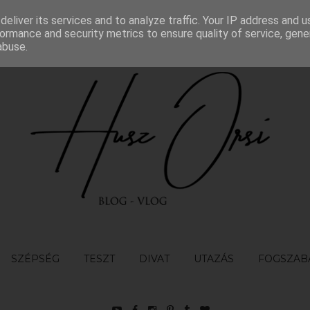
eliver its services and to analyze traffic. Your IP address and 
TÉTELEK
KAPCSOLAT
ormance and security metrics to ensure quality of service, gen
abuse.
SZÉPSÉG
TESZT
DIVAT
UTAZÁS
FOGSZAB