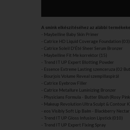
A smink elkészítéséhez az alábbi termékek
- Maybelline Baby Skin Primer
- Catrice HD Liquid Coverage Foundation (03)
- Catrice Soleil D'Été Sheer Serum Bronzer
- Maybelline Fit Me korrektor (15)
- Trend IT UP Expert Blotting Powder
- Essence Extreme Lasting szemceruza (02 But 
- Bourjois Volume Reveal szempillaspirál
- Catrice Eyebrow Filler
- Catrice Metallure Luminizing Bronzer
- Physicians Formula - Butter Blush (Rosy Pink
- Makeup Revolution Ultra Sculpt & Contour Kit
- eos Visibly Soft Lip Balm - Blackberry Nectar
- Trend IT UP Gloss Infusion Lipstick (010)
- Trend IT UP Expert Fixing Spray