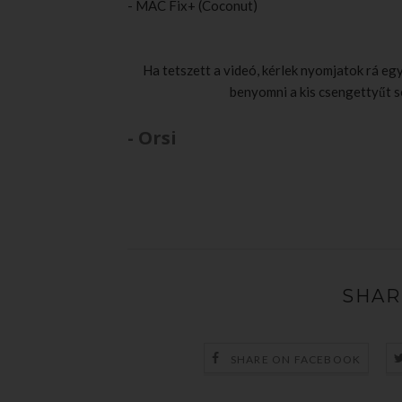
- MAC Fix+ (Coconut)
Ha tetszett a videó, kérlek nyomjatok rá egy
benyomni a kis csengettyűt se
- Orsi
SHAR
SHARE ON FACEBOOK