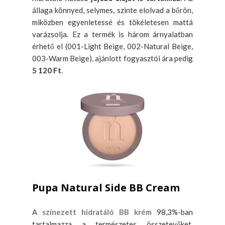
állaga könnyed, selymes, szinte elolvad a bőrön,
miközben egyenletessé és tökéletesen mattá
varázsolja. Ez a termék is három árnyalatban
érhető el (001-Light Beige, 002-Natural Beige,
003-Warm Beige), ajánlott fogyasztói ára pedig
5 120 Ft
.
Pupa Natural Side BB Cream
A
színezett hidratáló BB krém
98,3%-ban
tartalmazza a természetes összetevőket.