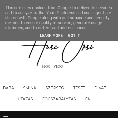
This site uses cookies from Google to deliver its services
and to analyze traffic. Your IP address and user-agent are
shared with Google along with performance and security
metrics to ensure quality of service, generate usage
statistics, and to detect and address abuse.
LEARN MORE
GOT IT
BABA
SMINK
SZÉPSÉG
TESZT
DIVAT
UTAZÁS
FOGSZABÁLYZÁS
ÉN