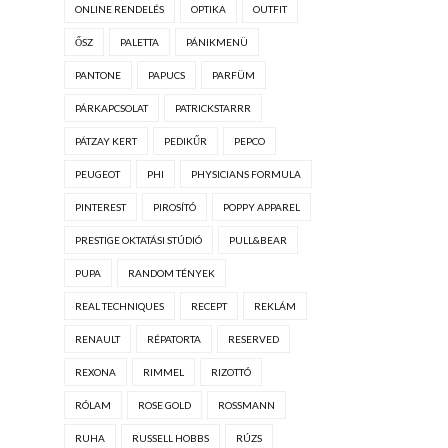
ONLINE RENDELÉS
OPTIKA
OUTFIT
ŐSZ
PALETTA
PÁNIKMENÜ
PANTONE
PAPUCS
PARFÜM
PÁRKAPCSOLAT
PATRICKSTARRR
PÁTZAY KERT
PEDIKŰR
PEPCO
PEUGEOT
PHI
PHYSICIANS FORMULA
PINTEREST
PIROSÍTÓ
POPPY APPAREL
PRESTIGE OKTATÁSI STÚDIÓ
PULL&BEAR
PUPA
RANDOM TÉNYEK
REAL TECHNIQUES
RECEPT
REKLÁM
RENAULT
RÉPATORTA
RESERVED
REXONA
RIMMEL
RIZOTTÓ
RÓLAM
ROSE GOLD
ROSSMANN
RUHA
RUSSELL HOBBS
RÚZS