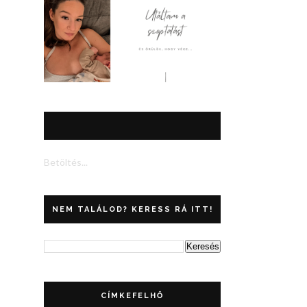
Betöltés...
NEM TALÁLOD? KERESS RÁ ITT!
CÍMKEFELHŐ