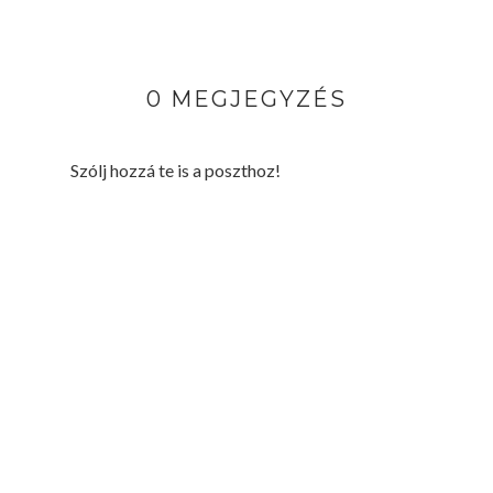
0 MEGJEGYZÉS
Szólj hozzá te is a poszthoz!