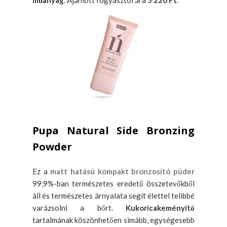
műanyag
. Ajánlott fogyasztói ára
5 220 Ft
.
Pupa Natural Side Bronzing
Powder
Ez a
matt hatású kompakt bronzosító púder
99,9%-ban természetes eredetű összetevőkből
áll és természetes árnyalata segít élettel telibbé
varázsolni a bőrt.
Kukoricakeményítő
tartalmának köszönhetően simább, egységesebb