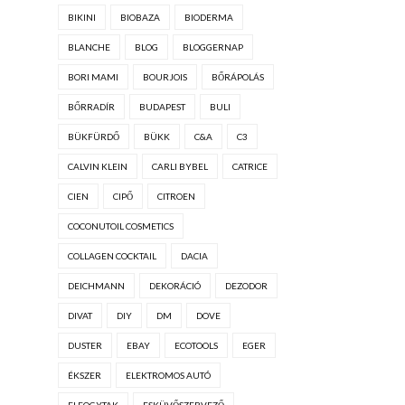
BIKINI
BIOBAZA
BIODERMA
BLANCHE
BLOG
BLOGGERNAP
BORI MAMI
BOURJOIS
BŐRÁPOLÁS
BŐRRADÍR
BUDAPEST
BULI
BÜKFÜRDŐ
BÜKK
C&A
C3
CALVIN KLEIN
CARLI BYBEL
CATRICE
CIEN
CIPŐ
CITROEN
COCONUTOIL COSMETICS
COLLAGEN COCKTAIL
DACIA
DEICHMANN
DEKORÁCIÓ
DEZODOR
DIVAT
DIY
DM
DOVE
DUSTER
EBAY
ECOTOOLS
EGER
ÉKSZER
ELEKTROMOS AUTÓ