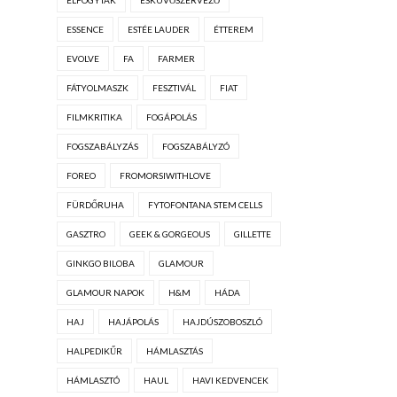
ELFOGYTAK
ESKÜVŐSZERVEZŐ
ESSENCE
ESTÉE LAUDER
ÉTTEREM
EVOLVE
FA
FARMER
FÁTYOLMASZK
FESZTIVÁL
FIAT
FILMKRITIKA
FOGÁPOLÁS
FOGSZABÁLYZÁS
FOGSZABÁLYZÓ
FOREO
FROMORSIWITHLOVE
FÜRDŐRUHA
FYTOFONTANA STEM CELLS
GASZTRO
GEEK & GORGEOUS
GILLETTE
GINKGO BILOBA
GLAMOUR
GLAMOUR NAPOK
H&M
HÁDA
HAJ
HAJÁPOLÁS
HAJDÚSZOBOSZLÓ
HALPEDIKŰR
HÁMLASZTÁS
HÁMLASZTÓ
HAUL
HAVI KEDVENCEK