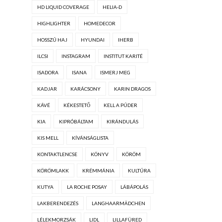
HD LIQUID COVERAGE
HELIA-D
HIGHLIGHTER
HOMEDECOR
HOSSZÚ HAJ
HYUNDAI
IHERB
ILCSI
INSTAGRAM
INSTITUT KARITÉ
ISADORA
ISANA
ISMERJ MEG
KADJAR
KARÁCSONY
KARIN DRAGOS
KÁVÉ
KÉKESTETŐ
KELL A PÚDER
KIA
KIPRÓBÁLTAM
KIRÁNDULÁS
KIS MELL
KÍVÁNSÁGLISTA
KONTAKTLENCSE
KÖNYV
KÖRÖM
KÖRÖMLAKK
KRÉMMÁNIA
KULTÚRA
KUTYA
LA ROCHE POSAY
LÁBÁPOLÁS
LAKBERENDEZÉS
LANGHAARMÄDCHEN
LÉLEKMORZSÁK
LIDL
LILLAFÜRED