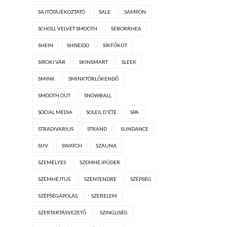
SAJTÓTÁJÉKOZTATÓ
SALE
SAMPON
SCHOLL VELVET SMOOTH
SEBORRHEA
SHEIN
SHISEIDO
SÍKFŐKÚT
SIROKI VÁR
SKINSMART
SLEEK
SMINK
SMINKTÖRLŐKENDŐ
SMOOTH OUT
SNOWBALL
SOCIAL MEDIA
SOLEIL D'ÉTÉ
SPA
STRADIVARIUS
STRAND
SUNDANCE
SUV
SWATCH
SZAUNA
SZEMÉLYES
SZEMHÉJPÚDER
SZEMHÉJTUS
SZENTENDRE
SZÉPSÉG
SZÉPSÉGÁPOLÁS
SZERELEM
SZERTARTÁSVEZETŐ
SZINGLISÉG