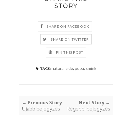
STORY
SHARE ON FACEBOOK
SHARE ON TWITTER
PIN THIS POST
natural side
,
pupa
,
smink
TAGS:
← Previous Story
Next Story →
Újabb bejegyzés
Régebbi bejegyzés