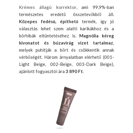
Krémes állagú korrektor
, ami 99,9%-ban
természetes eredetű összetevőkből áll.
Közepes fedésű, építhető
termék, így jó
választás lehet szem alatti karikákhoz és a
bőrhibák eltüntetéséhez is.
Magnólia kéreg
kivonatot és búzavirág vizet tartalmaz
,
melyek puhítják a bőrt és csökkentik annak
vérbőségét. Három árnyalatban elérhető (001-
Light Beige, 002-Beige, 003-Dark Beige),
ajánlott fogyasztói ára
3 890 Ft
.