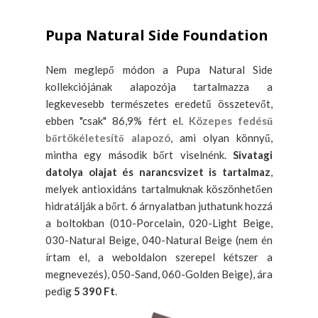
Pupa Natural Side Foundation
Nem meglepő módon a Pupa Natural Side
kollekciójának alapozója tartalmazza a
legkevesebb természetes eredetű összetevőt,
ebben "csak" 86,9% fért el.
Közepes fedésű
bőrtökéletesítő alapozó
, ami olyan könnyű,
mintha egy második bőrt viselnénk.
Sivatagi
datolya olajat és narancsvizet is tartalmaz
,
melyek antioxidáns tartalmuknak köszönhetően
hidratálják a bőrt. 6 árnyalatban juthatunk hozzá
a boltokban (010-Porcelain, 020-Light Beige,
030-Natural Beige, 040-Natural Beige (nem én
írtam el, a weboldalon szerepel kétszer a
megnevezés), 050-Sand, 060-Golden Beige), ára
pedig
5 390 Ft
.