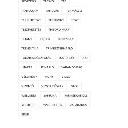
SZOPTATÁS
TACSKÓ
TAG
TANFOLYAM
TANULÁS
TERMÁLVÍZ
TERMÉKTESZT
TESTÁPOLÓ
TESZT
TESZTVEZETÉS
THE ORDINARY
TIHANY
TINDER
TONYMOLY
TREND IT UP
TRIMESZTERNAPLÓ
TUDATOS BŐRÁPOLÁS
TUSFÜRDŐ
UFO
UTAZÁS
ÚTINAPLÓ
VÁRANDÓSSÁG
VÉLEMÉNY
VICHY
VIDEÓ
VÍZÖNTŐ
VIZSGAIDŐSZAK
VLOG
WELLNESS
YAMUNA
YANKEE CANDLE
YOUTUBE
YVES ROCHER
ZALAKAROS
ZENE