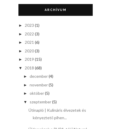
ARCHÍVUM
2023
(1)
►
2022
(3)
►
2021
(6)
►
2020
(3)
►
2019
(15)
►
2018
(68)
▼
december
(4)
►
november
(5)
►
október
(5)
►
szeptember
(5)
▼
Útinapló | Kulináris élvezetek és
kényeztető pihen...