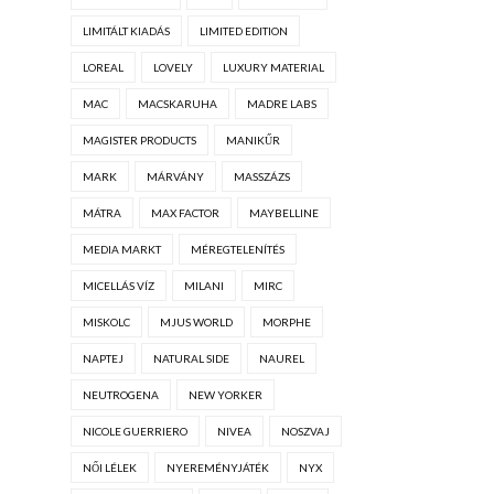
LIMITÁLT KIADÁS
LIMITED EDITION
LOREAL
LOVELY
LUXURY MATERIAL
MAC
MACSKARUHA
MADRE LABS
MAGISTER PRODUCTS
MANIKŰR
MARK
MÁRVÁNY
MASSZÁZS
MÁTRA
MAX FACTOR
MAYBELLINE
MEDIA MARKT
MÉREGTELENÍTÉS
MICELLÁS VÍZ
MILANI
MIRC
MISKOLC
MJUS WORLD
MORPHE
NAPTEJ
NATURAL SIDE
NAUREL
NEUTROGENA
NEW YORKER
NICOLE GUERRIERO
NIVEA
NOSZVAJ
NŐI LÉLEK
NYEREMÉNYJÁTÉK
NYX