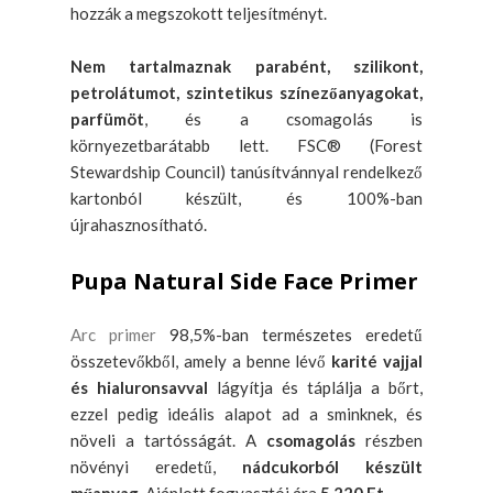
hozzák a megszokott teljesítményt.
Nem tartalmaznak parabént, szilikont,
petrolátumot, szintetikus színezőanyagokat,
parfümöt
, és a csomagolás is
környezetbarátabb lett. FSC® (Forest
Stewardship Council) tanúsítvánnyal rendelkező
kartonból készült, és 100%-ban
újrahasznosítható.
Pupa Natural Side Face Primer
Arc primer
98,5%-ban természetes eredetű
összetevőkből, amely a benne lévő
karité vajjal
és hialuronsavval
lágyítja és táplálja a bőrt,
ezzel pedig ideális alapot ad a sminknek, és
növeli a tartósságát. A
csomagolás
részben
növényi eredetű,
nádcukorból készült