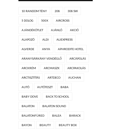
10 RANDOM TÉNY
208
308 SW
5 DOLOG
500X
AIRCROSS
AJÁNDÉKÖTLET
AJÁNLÓ
AKCIÓ
ALAPOZÓ
ALDI
ALIEXPRESS
ALVERDE
ANYA
APHRODITE HOTEL
ARANYSÁRKÁNY VENDÉGLŐ
ARCÁPOLÁS
ARCKRÉM
ARCMASZK
ARCPAKOLÁS
ARCTISZTÍTÁS
ARTDECO
AUCHAN
AUTÓ
AUTÓTESZT
BABA
BABY DOVE
BACK TO SCHOOL
BALATON
BALATON SOUND
BALATONFÜRED
BALEA
BARACK
BAYON
BEAUTY
BEAUTY BOX