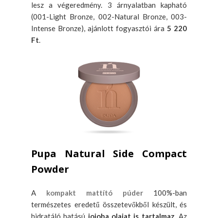
lesz a végeredmény. 3 árnyalatban kapható
(001-Light Bronze, 002-Natural Bronze, 003-
Intense Bronze), ajánlott fogyasztói ára
5 220
Ft
.
Pupa Natural Side Compact
Powder
A
kompakt mattító púder
100%-ban
természetes eredetű összetevőkből készült, és
hidratáló hatású
jojoba olajat is tartalmaz
. Az