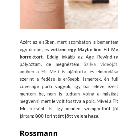
Azért az elsőben, mert szombaton is bementem
egy dm-be, és
vettem egy Maybelline Fit Me
korrektort
. Eddig inkább az Age Rewind-ra
pályáztam, de megnéztem
Szilva videóját
,
amiben a Fit Me-t is ajánlotta, és elmondása
szerint a fedése is erősebb. Ismertek, én full
coverage párti vagyok, így bár eleve ezért
mentem be, nem is tudtam volna a másikat
megvenni, mert le volt fosztva a polc. Mivel a Fit
Me olcsóbb is, így minden szempontból jól
jártam:
800 forintért jött velem haza.
Rossmann