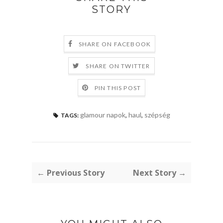
STORY
SHARE ON FACEBOOK
SHARE ON TWITTER
PIN THIS POST
glamour napok
,
haul
,
szépség
TAGS:
← Previous Story
Next Story →