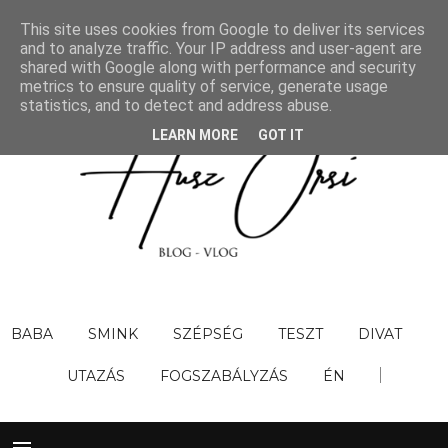
This site uses cookies from Google to deliver its services
and to analyze traffic. Your IP address and user-agent are
shared with Google along with performance and security
metrics to ensure quality of service, generate usage
statistics, and to detect and address abuse.
LEARN MORE
GOT IT
BABA
SMINK
SZÉPSÉG
TESZT
DIVAT
UTAZÁS
FOGSZABÁLYZÁS
ÉN