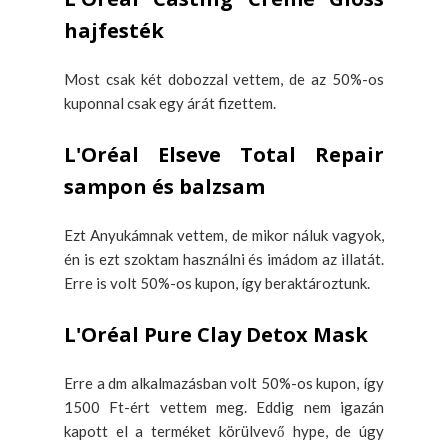
hajfesték
Most csak két dobozzal vettem, de az 50%-os
kuponnal csak egy árát fizettem.
L'Oréal Elseve Total Repair
sampon és balzsam
Ezt Anyukámnak vettem, de mikor náluk vagyok,
én is ezt szoktam használni és imádom az illatát.
Erre is volt 50%-os kupon, így beraktároztunk.
L'Oréal Pure Clay Detox Mask
Erre a dm alkalmazásban volt 50%-os kupon, így
1500 Ft-ért vettem meg. Eddig nem igazán
kapott el a terméket körülvevő hype, de úgy