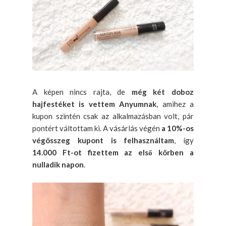
A képen nincs rajta, de
még két doboz
hajfestéket is vettem Anyumnak
, amihez a
kupon szintén csak az alkalmazásban volt, pár
pontért váltottam ki. A vásárlás végén
a 10%-os
végösszeg kupont is felhasználtam
, így
14.000 Ft-ot fizettem az első körben a
nulladik napon
.