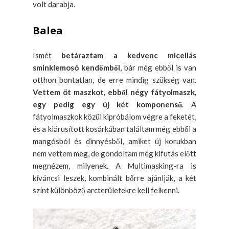
volt darabja.
Balea
Ismét
betáraztam a kedvenc micellás
sminklemosó kendőmből
, bár még ebből is van
otthon bontatlan, de erre mindig szükség van.
Vettem öt maszkot, ebből négy fátyolmaszk,
egy pedig egy új két komponensű
. A
fátyolmaszkok közül kipróbálom végre a feketét,
és a kiárusított kosárkában találtam még ebből a
mangósból és dinnyésből, amiket új korukban
nem vettem meg, de gondoltam még kifutás előtt
megnézem, milyenek. A Multimasking-ra is
kíváncsi leszek, kombinált bőrre ajánlják, a két
színt különböző arcterületekre kell felkenni.