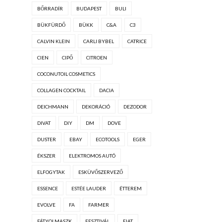
BŐRRADÍR
BUDAPEST
BULI
BÜKFÜRDŐ
BÜKK
C&A
C3
CALVIN KLEIN
CARLI BYBEL
CATRICE
CIEN
CIPŐ
CITROEN
COCONUTOIL COSMETICS
COLLAGEN COCKTAIL
DACIA
DEICHMANN
DEKORÁCIÓ
DEZODOR
DIVAT
DIY
DM
DOVE
DUSTER
EBAY
ECOTOOLS
EGER
ÉKSZER
ELEKTROMOS AUTÓ
ELFOGYTAK
ESKÜVŐSZERVEZŐ
ESSENCE
ESTÉE LAUDER
ÉTTEREM
EVOLVE
FA
FARMER
FÁTYOLMASZK
FESZTIVÁL
FIAT