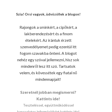
Szia! Orsi vagyok, üdvözöllek a blogon!
Rajongok a sminkért, a cipőkért, a
lakberendezésért és a finom
ételekért. Az irántuk érzett
szenvedélyemet pedig ezentúl itt
fogom szavakba önteni. A blogot
nehéz egy szóval jellemezni, hisz sok
mindenről lesz itt szó. Tartsatok
velem, és kövessétek egy fiatal nő
mindennapjait!
Szeretnél jobban megismerni?
Kattints ide!
Teszteléssel, együttműködéssel
kapcsolatos információkért kattints ide!