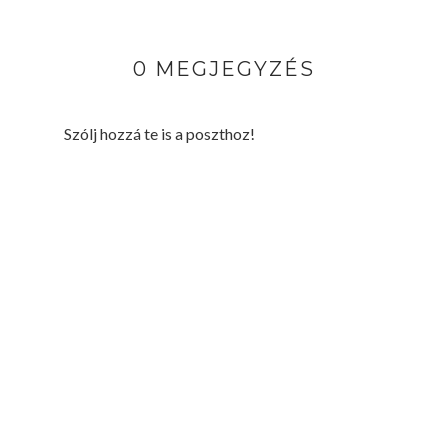
0 MEGJEGYZÉS
Szólj hozzá te is a poszthoz!