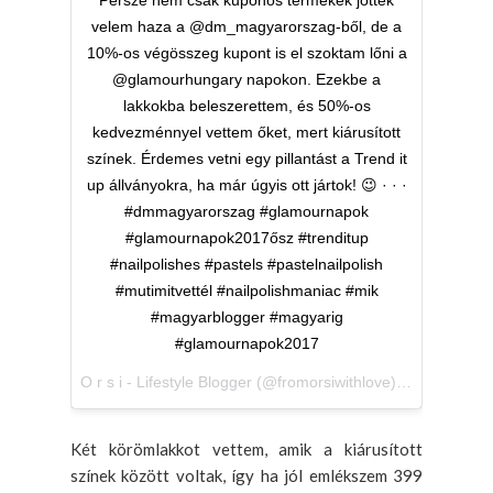
velem haza a @dm_magyarorszag-ből, de a
10%-os végösszeg kupont is el szoktam lőni a
@glamourhungary napokon. Ezekbe a
lakkokba beleszerettem, és 50%-os
kedvezménnyel vettem őket, mert kiárusított
színek. Érdemes vetni egy pillantást a Trend it
up állványokra, ha már úgyis ott jártok! 😉 · · ·
#dmmagyarorszag #glamournapok
#glamournapok2017ősz #trenditup
#nailpolishes #pastels #pastelnailpolish
#mutimitvettél #nailpolishmaniac #mik
#magyarblogger #magyarig
#glamournapok2017
O r s i - Lifestyle Blogger (@fromorsiwithlove) által megosztott bejegyzés,
Két körömlakkot vettem, amik a kiárusított
színek között voltak, így ha jól emlékszem 399