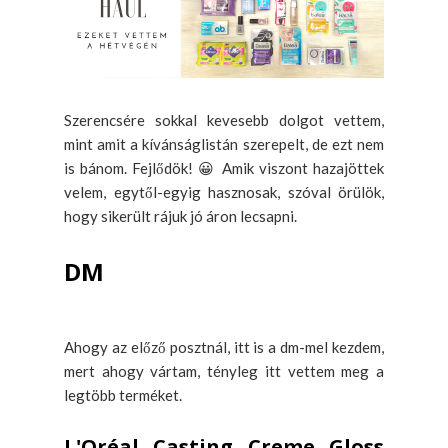
Szerencsére sokkal kevesebb dolgot vettem,
mint amit a kívánságlistán szerepelt, de ezt nem
is bánom. Fejlődök! 😀 Amik viszont hazajöttek
velem, egytől-egyig hasznosak, szóval örülök,
hogy sikerült rájuk jó áron lecsapni.
DM
Ahogy az előző posztnál, itt is a dm-mel kezdem,
mert ahogy vártam, tényleg itt vettem meg a
legtöbb terméket.
L'Oréal Casting Creme Gloss