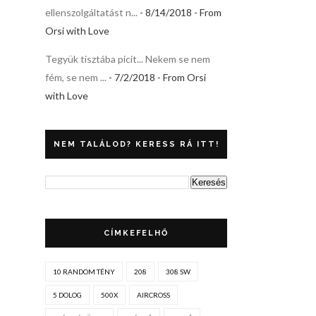
ellenszolgáltatást n...
- 8/14/2018
- From
Orsi with Love
Tegyük tisztába picit... Nekem se nem
fém, se nem ...
- 7/2/2018
- From Orsi
with Love
NEM TALÁLOD? KERESS RÁ ITT!
CÍMKEFELHŐ
10 RANDOM TÉNY
208
308 SW
5 DOLOG
500X
AIRCROSS