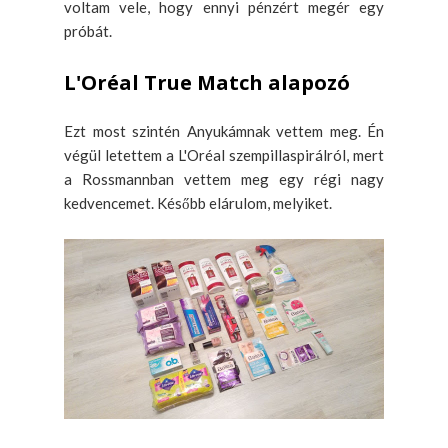
voltam vele, hogy ennyi pénzért megér egy
próbát.
L'Oréal True Match alapozó
Ezt most szintén Anyukámnak vettem meg. Én
végül letettem a L'Oréal szempillaspirálról, mert
a Rossmannban vettem meg egy régi nagy
kedvencemet. Később elárulom, melyiket.