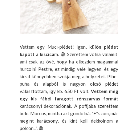
Vettem egy Muci-plédet! Igen,
külön plédet
kapott a kiscicám
. 😀 Szerettem volna valamit,
ami csak az övé, hogy ha elkezdem magammal
hurcolni Pestre, ez mindig vele legyen, és egy
kicsit könnyebben szokja meg a helyzetet. Pihe-
puha és alapból is nagyon olcsó plédet
választottam, így kb. 650 Ft volt.
Vettem még
egy kis fából faragott rénszarvas formát
karácsonyi dekorációnak. A pofijába szerettem
bele. Morcos, mintha azt gondolná: "F*szom, már
megint karácsony, és kint kell dekkolnom a
polcon...". 😅