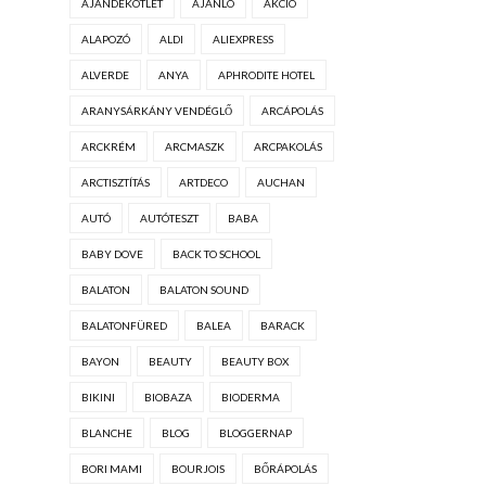
AJÁNDÉKÖTLET
AJÁNLÓ
AKCIÓ
ALAPOZÓ
ALDI
ALIEXPRESS
ALVERDE
ANYA
APHRODITE HOTEL
ARANYSÁRKÁNY VENDÉGLŐ
ARCÁPOLÁS
ARCKRÉM
ARCMASZK
ARCPAKOLÁS
ARCTISZTÍTÁS
ARTDECO
AUCHAN
AUTÓ
AUTÓTESZT
BABA
BABY DOVE
BACK TO SCHOOL
BALATON
BALATON SOUND
BALATONFÜRED
BALEA
BARACK
BAYON
BEAUTY
BEAUTY BOX
BIKINI
BIOBAZA
BIODERMA
BLANCHE
BLOG
BLOGGERNAP
BORI MAMI
BOURJOIS
BŐRÁPOLÁS