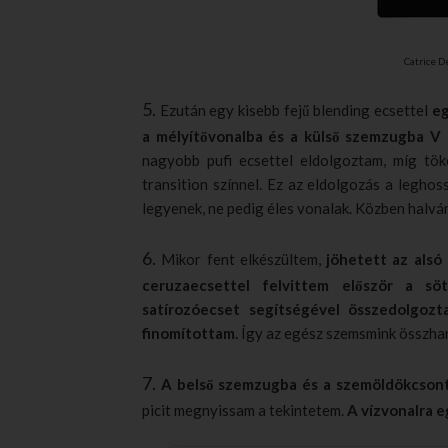
Catrice D
5.
Ezután egy kisebb fejű blending ecsettel
eg
a mélyítővonalba és a külső szemzugba V 
nagyobb pufi ecsettel eldolgoztam, míg tö
transition színnel. Ez az eldolgozás a legho
legyenek, ne pedig éles vonalak. Közben halvány
6.
Mikor fent elkészültem,
jöhetett az alsó
ceruzaecsettel felvittem először a sö
satírozóecset segítségével összedolgozt
finomítottam.
Így az egész szemsmink összhan
7.
A belső szemzugba és a szemöldökcsontr
picit megnyissam a tekintetem.
A vízvonalra 