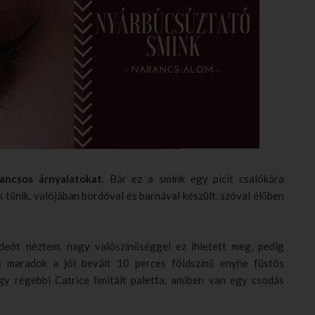
rancsos árnyalatokat.
Bár ez a smink egy picit csalókára
ak tűnik, valójában bordóval és barnával készült, szóval élőben
deót néztem, nagy valószínűséggel ez ihletett meg, pedig
s maradok a jól bevált 10 perces földszínű enyhe füstös
y régebbi Catrice limitált paletta, amiben van egy csodás