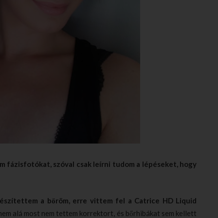
m fázisfotókat, szóval csak leírni tudom a lépéseket, hogy
észítettem a bőröm, erre vittem fel a Catrice HD Liquid
mem alá most nem tettem korrektort, és bőrhibákat sem kellett