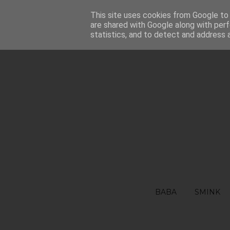
FŐOLDAL
This site uses cookies from Google to d
RÓLAM
FELHASZNÁLÁSI FEL
are shared with Google along with perf
statistics, and to detect and address 
BABA
SMINK