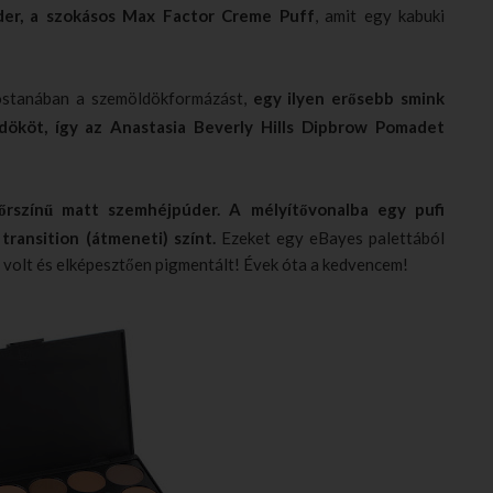
úder, a szokásos Max Factor Creme Puff
, amit egy kabuki
ostanában a szemöldökformázást,
egy ilyen erősebb smink
ököt, így az Anastasia Beverly Hills Dipbrow Pomadet
őrszínű matt szemhéjpúder. A mélyítővonalba egy pufi
transition (átmeneti) színt.
Ezeket egy eBayes palettából
t volt és elképesztően pigmentált! Évek óta a kedvencem!