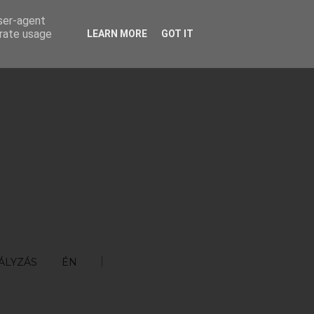
user-agent
erate usage
LEARN MORE
GOT IT
ÁLYZÁS
ÉN