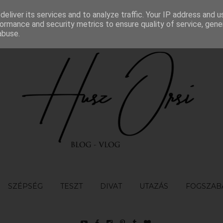
eliver its services and to analyze traffic. Your IP address and 
TÉTELEK
KAPCSOLAT
ormance and security metrics to ensure quality of service, gen
abuse.
SZÉPSÉG
TESZT
DIVAT
UTAZÁS
FOGSZAB