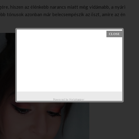
gére, hiszen az élénkebb narancs miatt még vidámabb, a nyári
ebb tónusok azonban már belecsempészik az őszt, amire az én
Powered by
Helplogger