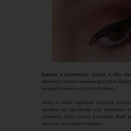
Imádom a naplemente színeit, a lilás, na
sikeredett, hiszen a képeken igen élénk lilásn
melegebb tónusú volt, mint a fotókon.
Mivel az elmúlt napokban rengeteg sminkvi
általában az egyszerűbb utat választom, é
szemeknél. Most viszont a kezembe akadt eg
lazacszín. Itt kezdődött minden...