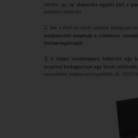
elfedni, így
az alapozóra egyből jött a p
ecsettel vittem fel.
2.
Bár a frufrum miatt sokszor kihagyom m
megköveteli magának a tökéletes szemöld
hívtam segítségül
.
3.
A teljes szemhéjamra felkerült egy b
ecsettel bedolgoztam egy kicsit sötétebb 
használtam. Imádom ezt a palettát, kb. 1000 F