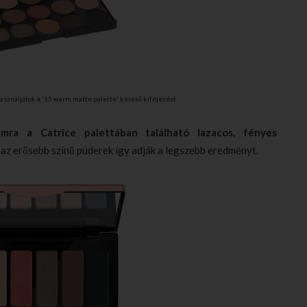
asználjátok a '15 warm matte palette' kereső kifejezést.
mra a Catrice palettában található lazacos, fényes
 az erősebb színű púderek így adják a legszebb eredményt.