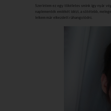
Szerintem ez egy tökéletes smink így nyár vé
naplementék emlékét idézi, a sötétebb, meleg
lelkem már elkezdett ráhangolódni.