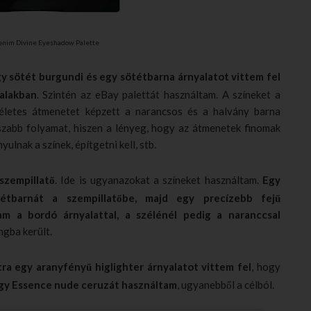
enim Divine Eyeshadow Palette
y sötét burgundi és egy sötétbarna árnyalatot vittem fel
alakban
. Szintén az eBay palettát használtam. A színeket a
kéletes átmenetet képzett a narancsos és a halvány barna
sszabb folyamat, hiszen a lényeg, hogy az átmenetek finomak
ulnak a színek, építgetni kell, stb.
 szempillatő
. Ide is ugyanazokat a színeket használtam.
Egy
tétbarnát a szempillatőbe, majd egy precízebb fejű
am a bordó árnyalattal, a szélénél pedig a naranccsal
gba került.
a egy aranyfényű higlighter árnyalatot vittem fel
, hogy
egy Essence nude ceruzát használtam
, ugyanebből a célból.