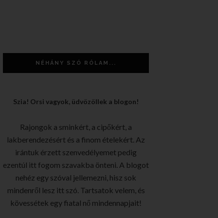
NÉHÁNY SZÓ RÓLAM...
Szia! Orsi vagyok, üdvözöllek a blogon!
Rajongok a sminkért, a cipőkért, a
lakberendezésért és a finom ételekért. Az
irántuk érzett szenvedélyemet pedig
ezentúl itt fogom szavakba önteni. A blogot
nehéz egy szóval jellemezni, hisz sok
mindenről lesz itt szó. Tartsatok velem, és
kövessétek egy fiatal nő mindennapjait!