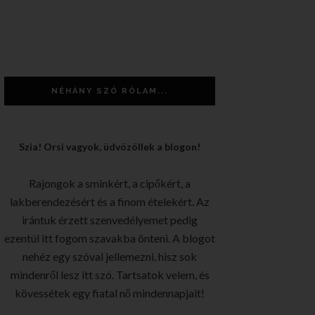
NÉHÁNY SZÓ RÓLAM...
Szia! Orsi vagyok, üdvözöllek a blogon!
Rajongok a sminkért, a cipőkért, a
lakberendezésért és a finom ételekért. Az
irántuk érzett szenvedélyemet pedig
ezentúl itt fogom szavakba önteni. A blogot
nehéz egy szóval jellemezni, hisz sok
mindenről lesz itt szó. Tartsatok velem, és
kövessétek egy fiatal nő mindennapjait!