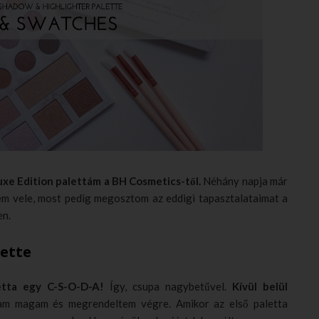
xe Edition palettám a BH Cosmetics-től.
Néhány napja már
tem vele, most pedig megosztom az eddigi tapasztalataimat a
en.
lette
letta egy C-S-O-D-A!
Így, csupa nagybetűvel.
Kívül belül
tam magam és megrendeltem végre. Amikor az első paletta