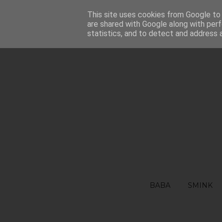
FŐOLDAL
This site uses cookies from Google to d
RÓLAM
FELHASZNÁLÁSI FEL
are shared with Google along with perf
statistics, and to detect and address 
BABA
SMINK