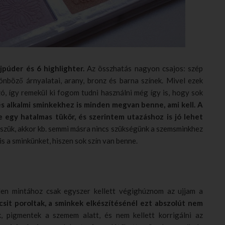
jpúder és 6 highlighter.
Az összhatás nagyon csajos: szép
lönböző árnyalatai, arany, bronz és barna színek. Mivel ezek
ó, így remekül ki fogom tudni használni még így is, hogy sok
s alkalmi sminkekhez is minden megvan benne, ami kell. A
e egy hatalmas tükör, és szerintem utazáshoz is jó lehet
tesszük, akkor kb. semmi másra nincs szükségünk a szemsminkhez
is a sminkünket, hiszen sok szín van benne.
den mintához csak egyszer kellett végighúznom az ujjam a
csit poroltak, a sminkek elkészítésénél ezt abszolút nem
k, pigmentek a szemem alatt, és nem kellett korrigálni az