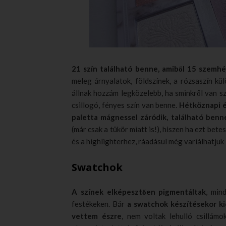
21 szín található benne, amiből 15 szemhé
meleg árnyalatok, földszínek, a rózsaszín kü
állnak hozzám legközelebb, ha sminkről van sz
csillogó, fényes szín van benne.
Hétköznapi é
paletta mágnessel záródik, található benn
(már csak a tükör miatt is!), hiszen ha ezt be
és a highlighterhez, ráadásul még variálhatjuk 
Swatchok
A színek elképesztően pigmentáltak
, min
festékeken. Bár
a swatchok készítésekor ki
vettem észre
, nem voltak lehulló csillámo