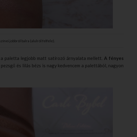
ínei jobbról balra (alulról felfele).
a paletta legjobb matt satírozó árnyalata mellett.
A fényes
a pezsgő és lilás bézs is nagy kedvencem a palettából, nagyon