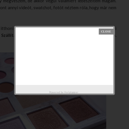
gy megveszem, de akkor végül valamiért lebeszéltem magam.
ont annyi videót, swatchot, fotót néztem róla, hogy már nem
itthoni oldalakon is még csak az eredetit árulták, az amerikai
.
Szállítással együtt 28 dollárt fizettem, ami összesen kb.
Powered by
Helplogger