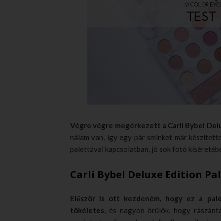
Végre végre megérkezett a Carli Bybel Delu
nálam van, így egy pár sminket már készítet
palettával kapcsolatban, jó sok fotó kíséretéb
Carli Bybel Deluxe Edition Pa
Először is ott kezdeném, hogy ez a pa
tökéletes
, és nagyon örülök, hogy rászán