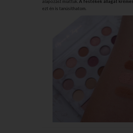
alapozást miattuk.
A festékek állagát krémes
ezt én is tanúsíthatom.