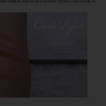
nek írnám le
, angolul ezt a formulát "buttery"-nek nevezik, és