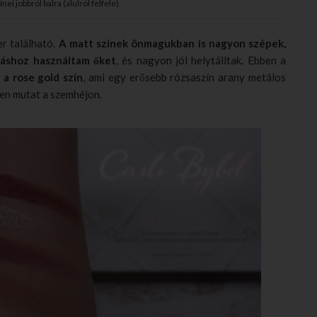
nei jobbról balra (alulról felfele).
r található.
A matt színek önmagukban is nagyon szépek,
záshoz használtam őket
, és nagyon jól helytálltak. Ebben a
 a rose gold szín
, ami egy erősebb rózsaszín arany metálos
űen mutat a szemhéjon.