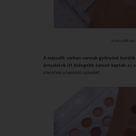
A második sor sz
A második sorban vannak gyönyörű bordók
árnyalatok itt hidegebb tónust kaptak
, ez 
szeretem a hasonló színeket.