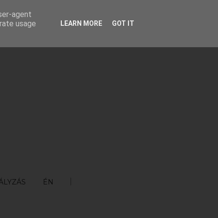
user-agent
erate usage
LEARN MORE
GOT IT
ÁLYZÁS
ÉN