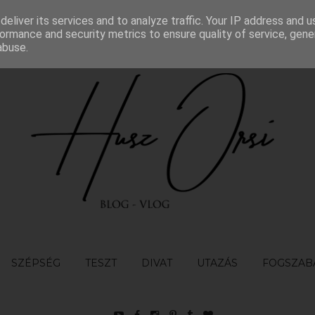
eliver its services and to analyze traffic. Your IP address and 
TÉTELEK
KAPCSOLAT
ormance and security metrics to ensure quality of service, gen
abuse.
SZÉPSÉG
TESZT
DIVAT
UTAZÁS
FOGSZAB