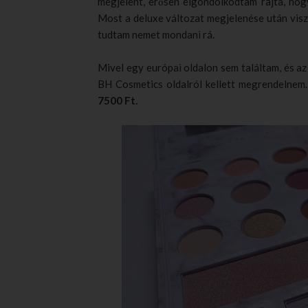
megjelent, erősen elgondolkodtam rajta, ho
Most a deluxe változat megjelenése után visz
tudtam nemet mondani rá.
Mivel egy európai oldalon sem találtam, és az 
BH Cosmetics oldalról kellett megrendelnem
7500 Ft.