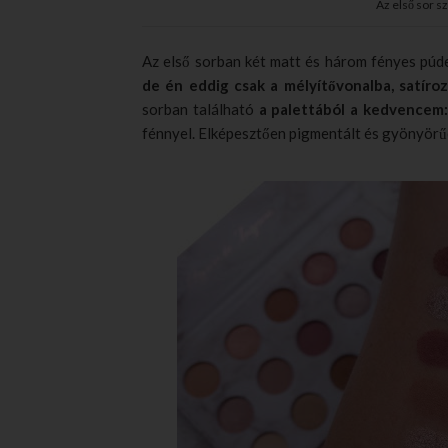
Az első sor szí
Az első sorban két matt és három fényes púde
de én eddig csak a mélyítővonalba, satíro
sorban található
a palettából a kedvencem:
fénnyel. Elképesztően pigmentált és gyönyör