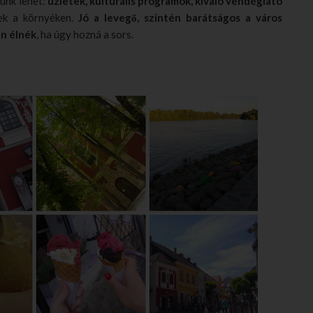
günk lehet:
üzletek, kulturális programok, kiváló vendéglátó
yek a környéken.
Jó a levegő, szintén barátságos a város
en élnék
, ha úgy hozná a sors.