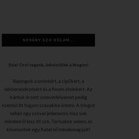
NÉHÁNY SZÓ RÓLAM...
Szia! Orsi vagyok, üdvözöllek a blogon!
Rajongok a sminkért, a cipőkért, a
lakberendezésért és a finom ételekért. Az
irántuk érzett szenvedélyemet pedig
ezentúl itt fogom szavakba önteni. A blogot
nehéz egy szóval jellemezni, hisz sok
mindenről lesz itt szó. Tartsatok velem, és
kövessétek egy fiatal nő mindennapjait!