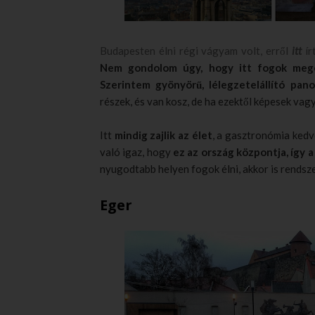
Budapesten élni régi vágyam volt, erről
itt
ír
Nem gondolom úgy, hogy itt fogok meg
Szerintem gyönyörű, lélegzetelállító pan
részek, és van kosz, de ha ezektől képesek va
Itt
mindig zajlik az élet
, a gasztronómia ked
való igaz, hogy
ez az ország központja, így
nyugodtabb helyen fogok élni, akkor is rendsz
Eger