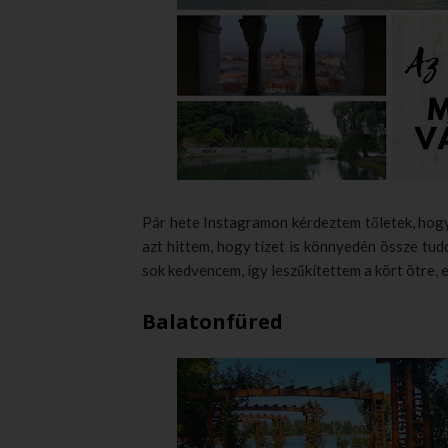
Pár hete Instagramon kérdeztem tőletek, hogy
azt hittem, hogy tízet is könnyedén össze tudo
sok kedvencem, így leszűkítettem a kört ötre,
Balatonfüred