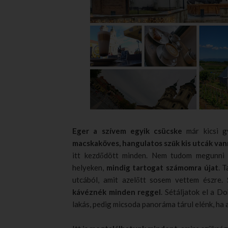
Eger a szívem egyik csücske
már kicsi g
macskaköves, hangulatos szűk kis utcák va
itt kezdődött minden. Nem tudom megunni 
helyeken,
mindig tartogat számomra újat
. 
utcából, amit azelőtt sosem vettem észre.
kávéznék minden reggel
. Sétáljatok el a D
lakás, pedig micsoda panoráma tárul elénk, ha 