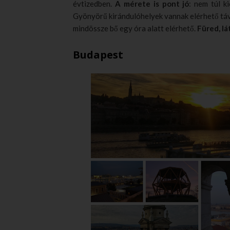
évtizedben.
A mérete is pont jó
: nem túl k
Gyönyörű kirándulóhelyek vannak elérhető táv
mindössze bő egy óra alatt elérhető.
Füred, l
Budapest