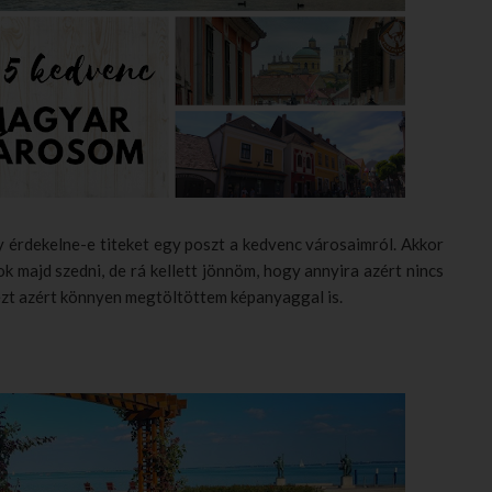
 érdekelne-e titeket egy poszt a kedvenc városaimról. Akkor
k majd szedni, de rá kellett jönnöm, hogy annyira azért nincs
 ezt azért könnyen megtöltöttem képanyaggal is.