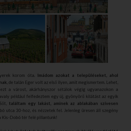
yerek korom óta.
Imádom azokat a településeket, ahol
nnak
, de talán Eger volt az első ilyen, amit megismertem. Lehet,
ezt a várost, akárhányszor sétálok végig ugyanazokon a
Tavaly például felfedeztem egy új, gyönyörű kilátást az egyik
 Sőt,
találtam egy lakást, aminek az ablakában szívesen
obó utca 30-hoz, és nézzetek fel. Jelenleg üresen áll szegény
a Kis-Dobó tér felé pillantunk!