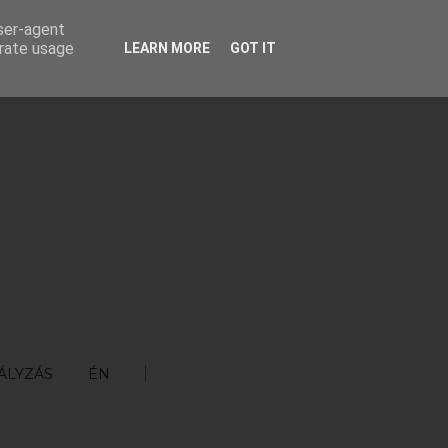
user-agent
erate usage
LEARN MORE
GOT IT
ÁLYZÁS
ÉN