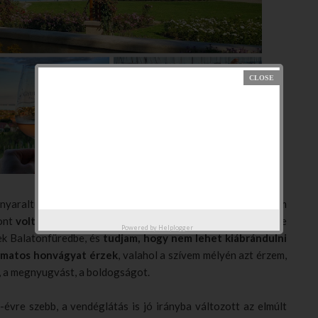
nyaraltunk itt a családdal, és akkor még azt vallottam, sosem
zont
volt lehetőségem itt lakni
, igaz nem túl hosszú ideig, de
Powered by
Helplogger
k Balatonfüredbe, és
tudjam, hogy nem lehet kiábrándulni
amatos honvágyat érzek
, valahol a szívem mélyén azt érzem,
, a megnyugvást, a boldogságot.
l-évre szebb, a vendéglátás is jó irányba változott az elmúlt