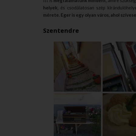
Itt is
megtalálhatunk mindent
, amire szüksé
helyek
, és csodálatosan szép kirándulóhel
mérete.
Eger is egy olyan város, ahol szíves
Szentendre