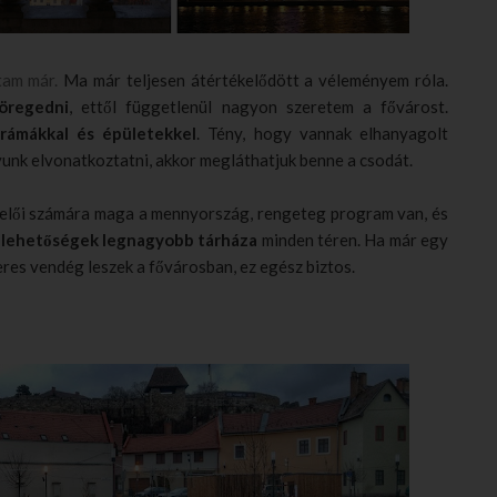
tam már.
Ma már teljesen átértékelődött a véleményem róla.
öregedni
, ettől függetlenül nagyon szeretem a fővárost.
orámákkal és épületekkel
. Tény, hogy vannak elhanyagolt
gyunk elvonatkoztatni, akkor megláthatjuk benne a csodát.
velői számára maga a mennyország, rengeteg program van, és
 a lehetőségek legnagyobb tárháza
minden téren. Ha már egy
eres vendég leszek a fővárosban, ez egész biztos.