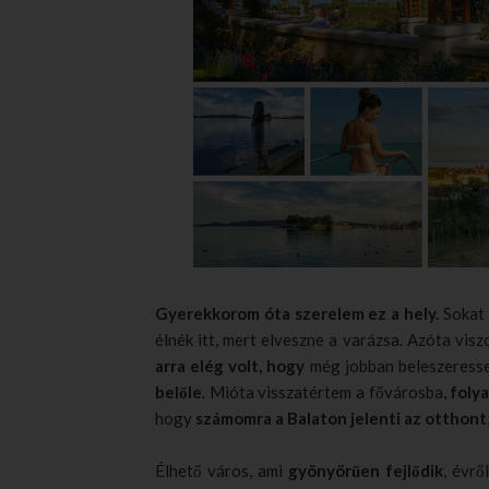
Gyerekkorom óta szerelem ez a hely.
Sokat 
élnék itt, mert elveszne a varázsa. Azóta vis
arra elég volt, hogy
még jobban beleszeresse
belőle
. Mióta visszatértem a fővárosba,
foly
hogy
számomra a Balaton jelenti az otthont
Élhető város, ami
gyönyörűen fejlődik
, évrő