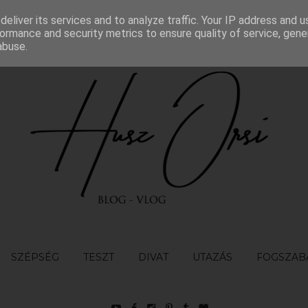
eliver its services and to analyze traffic. Your IP address and 
TÉTELEK
KAPCSOLAT
ormance and security metrics to ensure quality of service, gen
abuse.
SZÉPSÉG
TESZT
DIVAT
UTAZÁS
FOGSZAB