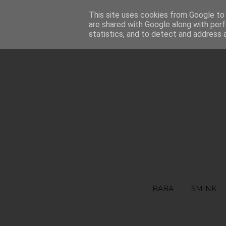
FŐOLDAL
This site uses cookies from Google to d
RÓLAM
FELHASZNÁLÁSI FEL
are shared with Google along with perf
statistics, and to detect and address 
BABA
SMINK