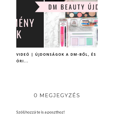
VIDEÓ | ÚJDONSÁGOK A DM-BŐL, ÉS
ÓRI...
0 MEGJEGYZÉS
Szólj hozzá te is a poszthoz!