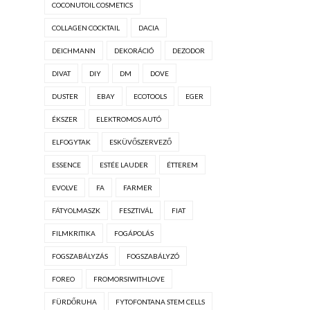
COCONUTOIL COSMETICS
COLLAGEN COCKTAIL
DACIA
DEICHMANN
DEKORÁCIÓ
DEZODOR
DIVAT
DIY
DM
DOVE
DUSTER
EBAY
ECOTOOLS
EGER
ÉKSZER
ELEKTROMOS AUTÓ
ELFOGYTAK
ESKÜVŐSZERVEZŐ
ESSENCE
ESTÉE LAUDER
ÉTTEREM
EVOLVE
FA
FARMER
FÁTYOLMASZK
FESZTIVÁL
FIAT
FILMKRITIKA
FOGÁPOLÁS
FOGSZABÁLYZÁS
FOGSZABÁLYZÓ
FOREO
FROMORSIWITHLOVE
FÜRDŐRUHA
FYTOFONTANA STEM CELLS