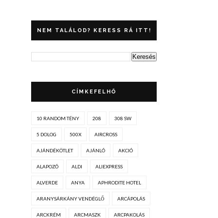
NEM TALÁLOD? KERESS RÁ ITT!
CÍMKEFELHŐ
10 RANDOM TÉNY
208
308 SW
5 DOLOG
500X
AIRCROSS
AJÁNDÉKÖTLET
AJÁNLÓ
AKCIÓ
ALAPOZÓ
ALDI
ALIEXPRESS
ALVERDE
ANYA
APHRODITE HOTEL
ARANYSÁRKÁNY VENDÉGLŐ
ARCÁPOLÁS
ARCKRÉM
ARCMASZK
ARCPAKOLÁS