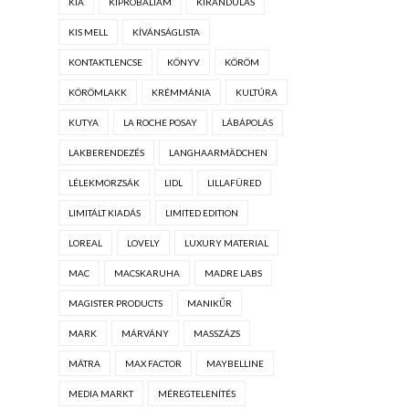
KIA
KIPRÓBÁLTAM
KIRÁNDULÁS
KIS MELL
KÍVÁNSÁGLISTA
KONTAKTLENCSE
KÖNYV
KÖRÖM
KÖRÖMLAKK
KRÉMMÁNIA
KULTÚRA
KUTYA
LA ROCHE POSAY
LÁBÁPOLÁS
LAKBERENDEZÉS
LANGHAARMÄDCHEN
LÉLEKMORZSÁK
LIDL
LILLAFÜRED
LIMITÁLT KIADÁS
LIMITED EDITION
LOREAL
LOVELY
LUXURY MATERIAL
MAC
MACSKARUHA
MADRE LABS
MAGISTER PRODUCTS
MANIKŰR
MARK
MÁRVÁNY
MASSZÁZS
MÁTRA
MAX FACTOR
MAYBELLINE
MEDIA MARKT
MÉREGTELENÍTÉS