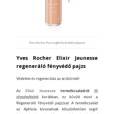
Yves Rocher Pure Light hirdratáló alapozó
Yves Rocher Elixir Jeunesse
regeneráló fényvédő pajzs
Védelem és regenerálás az arcbőrnek!
Az
Elixir Jeunesse
termékcsaládról
itt
olvashattatok
korábban, ez bővült most a
Regeneráló fényvédő pajzzsal. A termékcsalád
az Aphloia kivonatnak köszönhetően segít