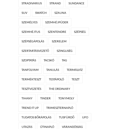
STRADIVARIUS
STRAND
SUNDANCE
SUV
SWATCH
SZAUNA
SZEMÉLYES
SZEMHÉJPÚDER
SZEMHÉJTUS
SZENTENDRE
SZÉPSÉG
SZÉPSÉGÁPOLÁS
SZERELEM
SZERTARTÁSVEZETŐ
SZINGLISÉG
SZOPTATÁS
TACSKÓ
TAG
TANFOLYAM
TANULÁS
TERMÁLVÍZ
TERMÉKTESZT
TESTÁPOLÓ
TESZT
TESZTVEZETÉS
THE ORDINARY
TIHANY
TINDER
TONYMOLY
TREND IT UP
TRIMESZTERNAPLÓ
TUDATOS BŐRÁPOLÁS
TUSFÜRDŐ
UFO
UTAZÁS
ÚTINAPLÓ
VÁRANDÓSSÁG