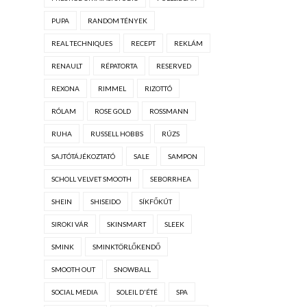
PUPA
RANDOM TÉNYEK
REAL TECHNIQUES
RECEPT
REKLÁM
RENAULT
RÉPATORTA
RESERVED
REXONA
RIMMEL
RIZOTTÓ
RÓLAM
ROSE GOLD
ROSSMANN
RUHA
RUSSELL HOBBS
RÚZS
SAJTÓTÁJÉKOZTATÓ
SALE
SAMPON
SCHOLL VELVET SMOOTH
SEBORRHEA
SHEIN
SHISEIDO
SÍKFŐKÚT
SIROKI VÁR
SKINSMART
SLEEK
SMINK
SMINKTÖRLŐKENDŐ
SMOOTH OUT
SNOWBALL
SOCIAL MEDIA
SOLEIL D'ÉTÉ
SPA