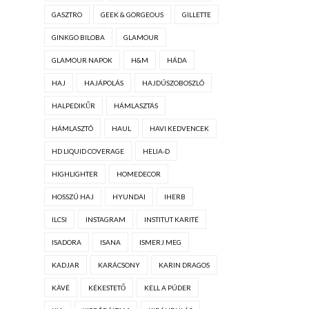
GASZTRO
GEEK & GORGEOUS
GILLETTE
GINKGO BILOBA
GLAMOUR
GLAMOUR NAPOK
H&M
HÁDA
HAJ
HAJÁPOLÁS
HAJDÚSZOBOSZLÓ
HALPEDIKŰR
HÁMLASZTÁS
HÁMLASZTÓ
HAUL
HAVI KEDVENCEK
HD LIQUID COVERAGE
HELIA-D
HIGHLIGHTER
HOMEDECOR
HOSSZÚ HAJ
HYUNDAI
IHERB
ILCSI
INSTAGRAM
INSTITUT KARITÉ
ISADORA
ISANA
ISMERJ MEG
KADJAR
KARÁCSONY
KARIN DRAGOS
KÁVÉ
KÉKESTETŐ
KELL A PÚDER