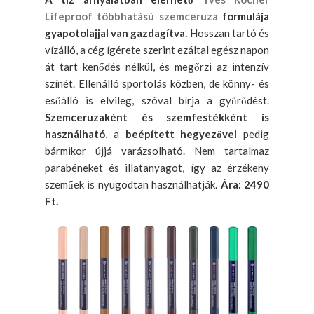
Lifeproof többhatású szemceruza
formulája
gyapotolajjal van gazdagítva.
Hosszan tartó és
vízálló, a cég ígérete szerint ezáltal egész napon
át tart kenődés nélkül, és megőrzi az intenzív
színét. Ellenálló sportolás közben, de könny- és
esőálló is elvileg, szóval bírja a gyűrődést.
Szemceruzaként és szemfestékként is
használható
, a
beépített hegyezővel
pedig
bármikor újjá varázsolható. Nem tartalmaz
parabéneket és illatanyagot, így az érzékeny
szeműek is nyugodtan használhatják.
Ára: 2490
Ft.