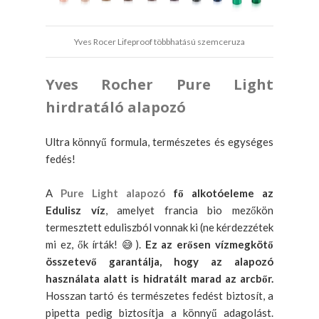
Yves Rocer Lifeproof többhatású szemceruza
Yves Rocher Pure Light
hirdratáló alapozó
Ultra könnyű formula, természetes és egységes
fedés!
A
Pure Light alapozó
fő alkotóeleme az
Edulisz víz
, amelyet francia bio mezőkön
termesztett eduliszból vonnak ki (ne kérdezzétek
mi ez, ők írták! 😅).
Ez az erősen vízmegkötő
összetevő garantálja, hogy az alapozó
használata alatt is hidratált marad az arcbőr.
Hosszan tartó és természetes fedést biztosít, a
pipetta pedig biztosítja a könnyű adagolást.