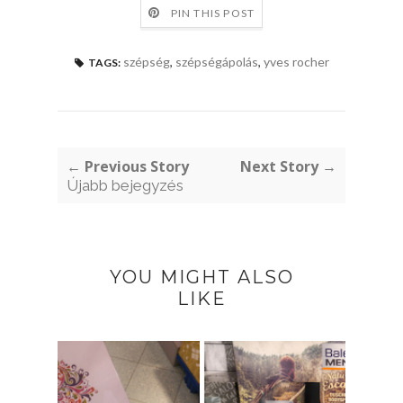
PIN THIS POST
szépség
,
szépségápolás
,
yves rocher
TAGS:
← Previous Story
Next Story →
Újabb bejegyzés
YOU MIGHT ALSO
LIKE