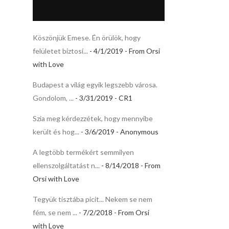
Köszönjük Emese. Én örülök, hogy
felületet biztosí...
- 4/1/2019
- From Orsi
with Love
Budapest a világ egyik legszebb városa.
Gondolom, ...
- 3/31/2019
- CR1
Szia meg kérdezzétek, hogy mennyibe
került és hog...
- 3/6/2019
- Anonymous
A legtöbb termékért semmilyen
ellenszolgáltatást n...
- 8/14/2018
- From
Orsi with Love
Tegyük tisztába picit... Nekem se nem
fém, se nem ...
- 7/2/2018
- From Orsi
with Love