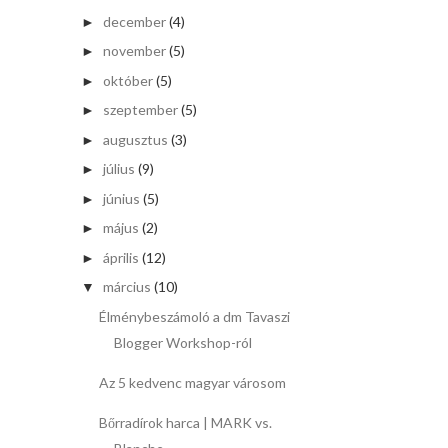
december
(4)
►
november
(5)
►
október
(5)
►
szeptember
(5)
►
augusztus
(3)
►
július
(9)
►
június
(5)
►
május
(2)
►
április
(12)
►
március
(10)
▼
Élménybeszámoló a dm Tavaszi
Blogger Workshop-ról
Az 5 kedvenc magyar városom
Bőrradírok harca | MARK vs.