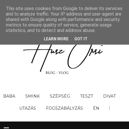
This site uses cookies from Google to deliver its services
and to analyze traffic. Your IP address and user-agent are
shared with Google along with performance and security
metrics to ensure quality of service, generate usage
statistics, and to detect and address abuse.
LEARN MORE
GOT IT
BABA
SMINK
SZÉPSÉG
TESZT
DIVAT
UTAZÁS
FOGSZABÁLYZÁS
ÉN