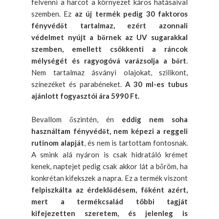
felvenni a harcot a környezet káros hatásaival
szemben. Ez
az új termék pedig 30 faktoros
fényvédőt tartalmaz, ezért azonnali
védelmet nyújt a bőrnek az UV sugarakkal
szemben, emellett csökkenti a ráncok
mélységét és ragyogóvá varázsolja a bőrt
.
Nem tartalmaz ásványi olajokat, szilikont,
színezéket és parabéneket.
A 30 ml-es tubus
ajánlott fogyasztói ára 5990 Ft.
Bevallom őszintén, én
eddig nem soha
használtam fényvédőt, nem képezi a reggeli
rutinom alapját
, és nem is tartottam fontosnak.
A smink alá nyáron is csak hidratáló krémet
kenek, naptejet pedig csak akkor lát a bőröm, ha
konkrétan kifekszek a napra. Ez a termék viszont
felpiszkálta az érdeklődésem, főként azért,
mert a termékcsalád többi tagját
kifejezetten szeretem, és jelenleg is