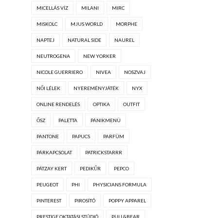
MICELLÁS VÍZ
MILANI
MIRC
MISKOLC
MJUS WORLD
MORPHE
NAPTEJ
NATURAL SIDE
NAUREL
NEUTROGENA
NEW YORKER
NICOLE GUERRIERO
NIVEA
NOSZVAJ
NŐI LÉLEK
NYEREMÉNYJÁTÉK
NYX
ONLINE RENDELÉS
OPTIKA
OUTFIT
ŐSZ
PALETTA
PÁNIKMENÜ
PANTONE
PAPUCS
PARFÜM
PÁRKAPCSOLAT
PATRICKSTARRR
PÁTZAY KERT
PEDIKŰR
PEPCO
PEUGEOT
PHI
PHYSICIANS FORMULA
PINTEREST
PIROSÍTÓ
POPPY APPAREL
PRESTIGE OKTATÁSI STÚDIÓ
PULL&BEAR