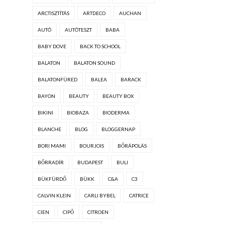
ARCTISZTÍTÁS
ARTDECO
AUCHAN
AUTÓ
AUTÓTESZT
BABA
BABY DOVE
BACK TO SCHOOL
BALATON
BALATON SOUND
BALATONFÜRED
BALEA
BARACK
BAYON
BEAUTY
BEAUTY BOX
BIKINI
BIOBAZA
BIODERMA
BLANCHE
BLOG
BLOGGERNAP
BORI MAMI
BOURJOIS
BŐRÁPOLÁS
BŐRRADÍR
BUDAPEST
BULI
BÜKFÜRDŐ
BÜKK
C&A
C3
CALVIN KLEIN
CARLI BYBEL
CATRICE
CIEN
CIPŐ
CITROEN