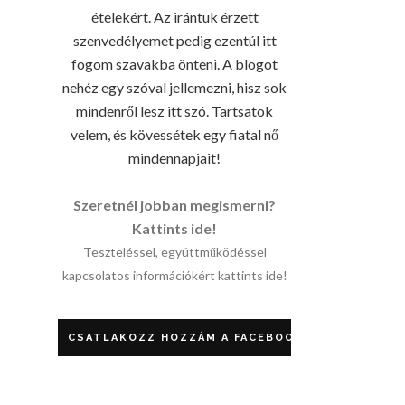
ételekért. Az irántuk érzett
szenvedélyemet pedig ezentúl itt
fogom szavakba önteni. A blogot
nehéz egy szóval jellemezni, hisz sok
mindenről lesz itt szó. Tartsatok
velem, és kövessétek egy fiatal nő
mindennapjait!
Szeretnél jobban megismerni?
Kattints ide!
Teszteléssel, együttműködéssel
kapcsolatos információkért kattints ide!
CSATLAKOZZ HOZZÁM A FACEBOOKON!