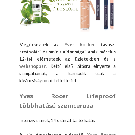
Megérkeztek az
Yves Rocher
tavaszi
arcápolási és smink újdonságai, amik március
12-től elérhetőek az üzletekben és a
webshopban
.
Kettő első látásra elnyerte a
szimpátiámat, a harmadik csak a
kíváncsiságomat keltette fel.
Yves Rocer Lifeproof
többhatású szemceruza
Intenzív színek, 14 órán át tartó hatás
A tíz árnyalatban elérhető
Yves Rocher