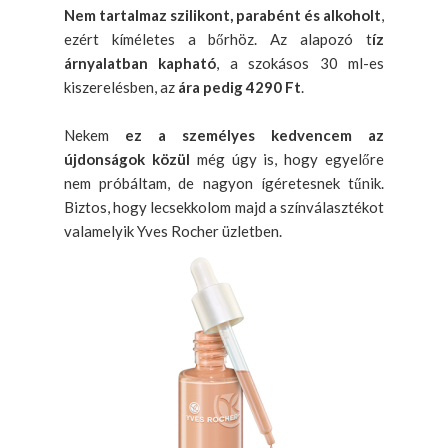
Nem tartalmaz szilikont, parabént és alkoholt
,
ezért kíméletes a bőrhöz. Az alapozó t
íz
árnyalatban kapható
, a szokásos 30 ml-es
kiszerelésben, az
ára pedig 4290 Ft
.
Nekem
ez a személyes kedvencem az
újdonságok közül
még úgy is, hogy egyelőre
nem próbáltam, de nagyon ígéretesnek tűnik.
Biztos, hogy lecsekkolom majd a színválasztékot
valamelyik Yves Rocher üzletben.